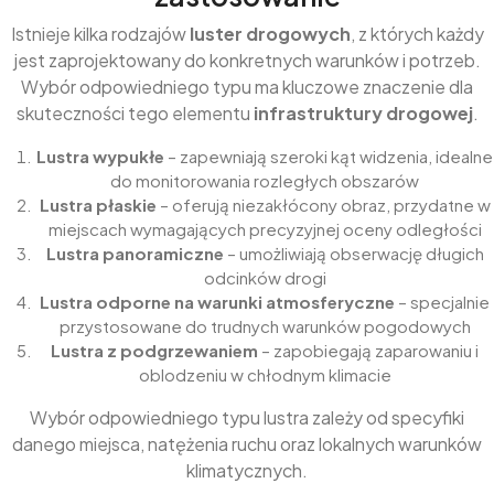
Istnieje kilka rodzajów
luster drogowych
, z których każdy
jest zaprojektowany do konkretnych warunków i potrzeb.
Wybór odpowiedniego typu ma kluczowe znaczenie dla
skuteczności tego elementu
infrastruktury drogowej
.
Lustra wypukłe
– zapewniają szeroki kąt widzenia, idealne
do monitorowania rozległych obszarów
Lustra płaskie
– oferują niezakłócony obraz, przydatne w
miejscach wymagających precyzyjnej oceny odległości
Lustra panoramiczne
– umożliwiają obserwację długich
odcinków drogi
Lustra odporne na warunki atmosferyczne
– specjalnie
przystosowane do trudnych warunków pogodowych
Lustra z podgrzewaniem
– zapobiegają zaparowaniu i
oblodzeniu w chłodnym klimacie
Wybór odpowiedniego typu lustra zależy od specyfiki
danego miejsca, natężenia ruchu oraz lokalnych warunków
klimatycznych.