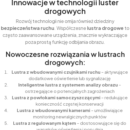
Innowacje w technologii luster
drogowych
Rozwój technologii nie omija również dziedziny
bezpieczeństwa ruchu
. Współczesne
lustra drogowe
to
często zaawansowane urządzenia, znacznie wykraczające
poza prostą funkcję odbijania obrazu.
Nowoczesne rozwiązania w lustrach
drogowych:
Lustra z wbudowanymi czujnikami ruchu
– aktywujące
dodatkowe oświetlenie lub sygnalizację
Inteligentne lustra z systemem analizy obrazu
–
ostrzegające o potencjalnych zagrożeniach
Lustra z powłokami samoczyszczącymi
– redukujące
konieczność częstej konserwacji
Lustra z wbudowanymi kamerami
– umożliwiające
monitoring newralgicznych punktów
Lustra z regulowanym kątem
– dostosowujące się do
warunków oświetlenia i pory dnia