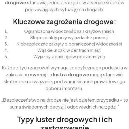
drogowe
stanowią jedno z narzędzi w arsenale środków
poprawiających sytuację na drogach.
Kluczowe zagrożenia drogowe:
Ograniczona widoczność na skrzyżowaniach
Ślepe punkty przy wyjazdach z posesji
Niebezpieczne zakręty o ograniczonej widoczności
Wąskie uliczki w centrach miast
Wyjazdy z parkingów podziemnych
Każde z tych zagrożeń wymaga specyficznego podejścia w
zakresie
prewencji
, a
lustra drogowe
mogą stanowić
skuteczne rozwiązanie, pod warunkiem ich prawidłowego
doboru i montażu.
„Bezpieczeństwo na drodze nie jest dziełem przypadku – to
suma świadomych decyzji i odpowiednich narzędzi.”
Typy luster drogowych i ich
zastosowanie