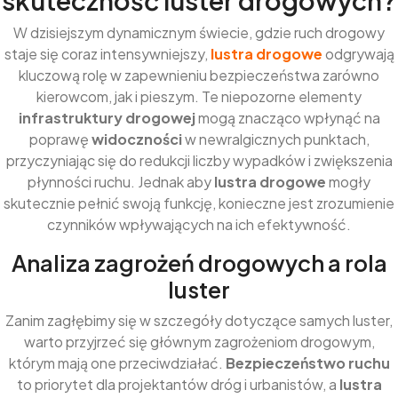
W dzisiejszym dynamicznym świecie, gdzie ruch drogowy
staje się coraz intensywniejszy,
lustra drogowe
odgrywają
kluczową rolę w zapewnieniu bezpieczeństwa zarówno
kierowcom, jak i pieszym. Te niepozorne elementy
infrastruktury drogowej
mogą znacząco wpłynąć na
poprawę
widoczności
w newralgicznych punktach,
przyczyniając się do redukcji liczby wypadków i zwiększenia
płynności ruchu. Jednak aby
lustra drogowe
mogły
skutecznie pełnić swoją funkcję, konieczne jest zrozumienie
czynników wpływających na ich efektywność.
Analiza zagrożeń drogowych a rola
luster
Zanim zagłębimy się w szczegóły dotyczące samych luster,
warto przyjrzeć się głównym zagrożeniom drogowym,
którym mają one przeciwdziałać.
Bezpieczeństwo ruchu
to priorytet dla projektantów dróg i urbanistów, a
lustra