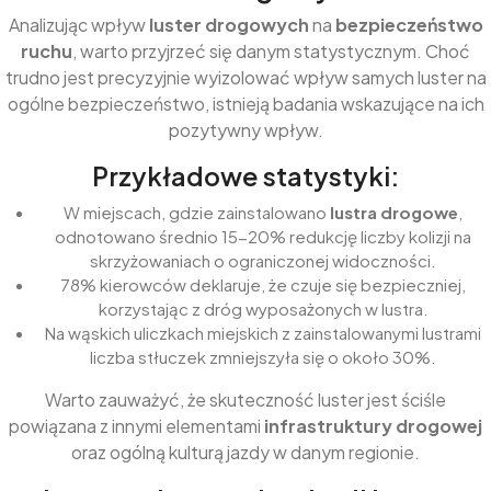
Analizując wpływ
luster drogowych
na
bezpieczeństwo
ruchu
, warto przyjrzeć się danym statystycznym. Choć
trudno jest precyzyjnie wyizolować wpływ samych luster na
ogólne bezpieczeństwo, istnieją badania wskazujące na ich
pozytywny wpływ.
Przykładowe statystyki:
W miejscach, gdzie zainstalowano
lustra drogowe
,
odnotowano średnio 15-20% redukcję liczby kolizji na
skrzyżowaniach o ograniczonej widoczności.
78% kierowców deklaruje, że czuje się bezpieczniej,
korzystając z dróg wyposażonych w lustra.
Na wąskich uliczkach miejskich z zainstalowanymi lustrami
liczba stłuczek zmniejszyła się o około 30%.
Warto zauważyć, że skuteczność luster jest ściśle
powiązana z innymi elementami
infrastruktury drogowej
oraz ogólną kulturą jazdy w danym regionie.