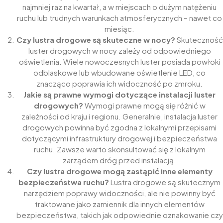
najmniej raz na kwartał, a w miejscach o dużym natężeniu
ruchu lub trudnych warunkach atmosferycznych – nawet co
miesiąc.
Czy lustra drogowe są skuteczne w nocy?
Skuteczność
luster drogowych w nocy zależy od odpowiedniego
oświetlenia. Wiele nowoczesnych luster posiada powłoki
odblaskowe lub wbudowane oświetlenie LED, co
znacząco poprawia ich widoczność po zmroku.
Jakie są prawne wymogi dotyczące instalacji luster
drogowych?
Wymogi prawne mogą się różnić w
zależności od kraju i regionu. Generalnie, instalacja luster
drogowych powinna być zgodna z lokalnymi przepisami
dotyczącymi infrastruktury drogowej i bezpieczeństwa
ruchu. Zawsze warto skonsultować się z lokalnym
zarządem dróg przed instalacją.
Czy lustra drogowe mogą zastąpić inne elementy
bezpieczeństwa ruchu?
Lustra drogowe są skutecznym
narzędziem poprawy widoczności, ale nie powinny być
traktowane jako zamiennik dla innych elementów
bezpieczeństwa, takich jak odpowiednie oznakowanie czy