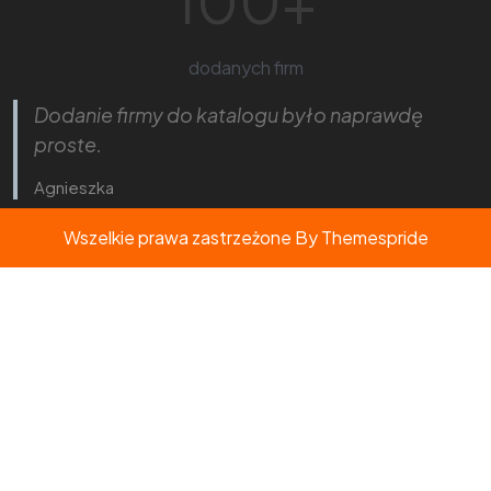
100
+
dodanych firm
Dodanie firmy do katalogu było naprawdę
proste.
Agnieszka
Wszelkie prawa zastrzeżone
By Themespride