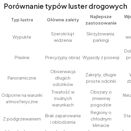
Porównanie typów luster drogowych
Najlepsze
Wp
Typ lustra
Główne zalety
zastosowanie
Szeroki kąt
Skrzyżowania,
Wypukłe
wi
widzenia
parkingi
Dok
Płaskie
Precyzyjny obraz
Wyjazdy z posesji
pr
Obserwacja
Zakręty, długie
Panoramiczne
długich
proste odcinki
z
odcinków
Trwałość w
Obszary o
Odporne na warunki
Nie
trudnych
zmiennej
atmosferyczne
warunkach
pogodzie
Regiony o
Brak zaparowania
Sta
Z podgrzewaniem
chłodnym
i oblodzenia
klimacie