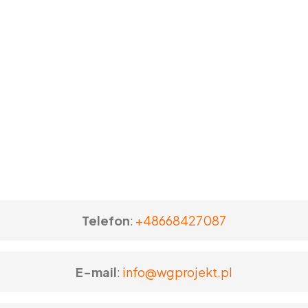
Telefon
:
+48668427087
E-mail
:
info@wgprojekt.pl