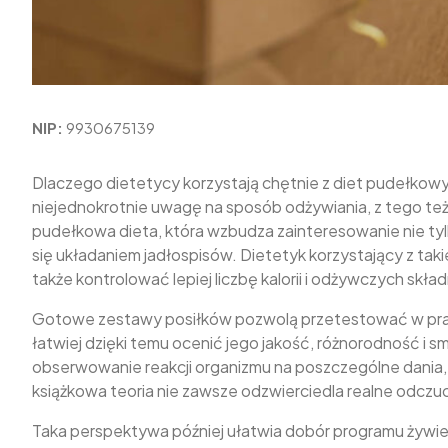
NIP:
9930675139
Dlaczego dietetycy korzystają chętnie z diet pudełkowy
niejednokrotnie uwagę na sposób odżywiania, z tego te
pudełkowa dieta, która wzbudza zainteresowanie nie tyl
się układaniem jadłospisów. Dietetyk korzystający z taki
także kontrolować lepiej liczbę kalorii i odżywczych skła
Gotowe zestawy posiłków pozwolą przetestować w prakt
łatwiej dzięki temu ocenić jego jakość, różnorodność i 
obserwowanie reakcji organizmu na poszczególne dania
książkowa teoria nie zawsze odzwierciedla realne odcz
Taka perspektywa później ułatwia dobór programu żywie