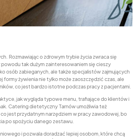
ch. Rozmawiając o zdrowym trybie życia zwraca się
ż powodu tak dużym zainteresowaniem się cieszy
ko osób zabieganych, ale także specjalistów zajmujących
ej formy żywienia nie tylko może zaoszczędzić czas, ale
dników, co jest bardzo istotne podczas pracy z pacjentami.
yce, jak wygląda typowe menu, trafiające do klientów i
smak. Catering dietetyczny Tarnów umożliwia też
, co jest przydatnym narzędziem w pracy zawodowej, bo
ucia po spożyciu danego zestawu.
niowego i pozwala doradzać lepiej osobom, które chcą