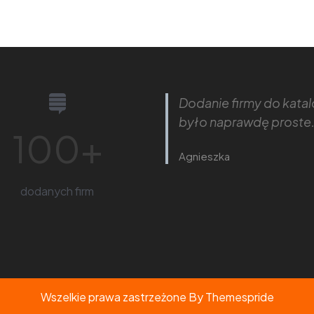
Dodanie firmy do kata
było naprawdę proste
100
+
Agnieszka
dodanych firm
Wszelkie prawa zastrzeżone
By Themespride