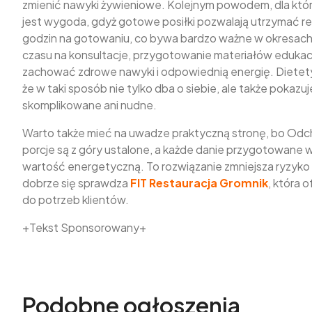
zmienić nawyki żywieniowe. Kolejnym powodem, dla któr
jest wygoda, gdyż gotowe posiłki pozwalają utrzymać re
godzin na gotowaniu, co bywa bardzo ważne w okresach 
czasu na konsultacje, przygotowanie materiałów eduka
zachować zdrowe nawyki i odpowiednią energię. Diete
że w taki sposób nie tylko dba o siebie, ale także pokaz
skomplikowane ani nudne.
Warto także mieć na uwadze praktyczną stronę, bo Odch
porcje są z góry ustalone, a każde danie przygotowane 
wartość energetyczną. To rozwiązanie zmniejsza ryzyko 
dobrze się sprawdza
FIT Restauracja Gromnik
, która
do potrzeb klientów.
+Tekst Sponsorowany+
Podobne ogłoszenia