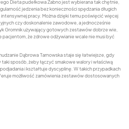
ego Dieta pudełkowa Żabno jest wybierana tak chętnie,
gularność jedzenia bez konieczności spędzania długich
intensywnej pracy. Można dzięki temu poświęcić więcej
cyjnych czy doskonalenie zawodowe, a jednocześnie
tyk Gromnik używający gotowych zestawów dobrze wie,
uje pacjentom, że zdrowe odżywianie wcale nie musi być
udzanie Dąbrowa Tarnowska staje się łatwiejsze, gdy
w taki sposób, żeby łączyć smakowe walory i właściwą
podjadania i kształtuje dyscyplinę. W takich przypadkach
 oferuje możliwość zamówienia zestawów dostosowanych