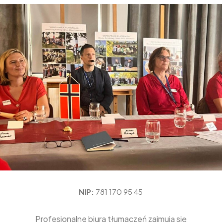
NIP:
781 170 95 45
Profesjonalne biura tłumaczeń zajmują się