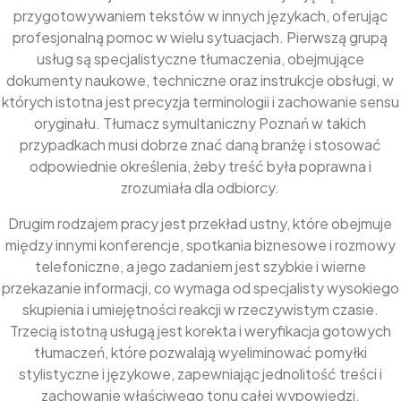
przygotowywaniem tekstów w innych językach, oferując
profesjonalną pomoc w wielu sytuacjach. Pierwszą grupą
usług są specjalistyczne tłumaczenia, obejmujące
dokumenty naukowe, techniczne oraz instrukcje obsługi, w
których istotna jest precyzja terminologii i zachowanie sensu
oryginału. Tłumacz symultaniczny Poznań w takich
przypadkach musi dobrze znać daną branżę i stosować
odpowiednie określenia, żeby treść była poprawna i
zrozumiała dla odbiorcy.
Drugim rodzajem pracy jest przekład ustny, które obejmuje
między innymi konferencje, spotkania biznesowe i rozmowy
telefoniczne, a jego zadaniem jest szybkie i wierne
przekazanie informacji, co wymaga od specjalisty wysokiego
skupienia i umiejętności reakcji w rzeczywistym czasie.
Trzecią istotną usługą jest korekta i weryfikacja gotowych
tłumaczeń, które pozwalają wyeliminować pomyłki
stylistyczne i językowe, zapewniając jednolitość treści i
zachowanie właściwego tonu całej wypowiedzi.