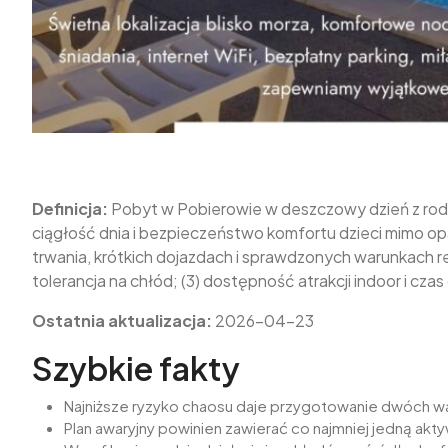
Definicja:
Pobyt w Pobierowie w deszczowy dzień z rod
ciągłość dnia i bezpieczeństwo komfortu dzieci mimo op
trwania, krótkich dojazdach i sprawdzonych warunkach real
tolerancja na chłód; (3) dostępność atrakcji indoor i czas
Ostatnia aktualizacja:
2026-04-23
Szybkie fakty
Najniższe ryzyko chaosu daje przygotowanie dwóch war
Plan awaryjny powinien zawierać co najmniej jedną ak