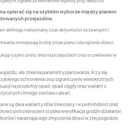
icjalnych ogranicza nietrafione wybory przy deszczu.
nna opierać się na szybkim wyborze między planem
udowanych przejazdów.
tr definiują maksymalny czas aktywności na zewnątrz i
 trwania zmniejszają liczbę zmian planu i obciążenie dzieci
edukują ryzyko utraty dnia na przejazdach oraz oczekiwaniu w
yjazdu, ale zmienia parametry planowania: liczy się
zybkiego schronienia oraz ograniczenie wielokrotnych
uacji na przelotny opad, opad ciągły oraz wariant z
stycznych i innego zestawu ubrań.
ane są dwa warianty dnia (mieszany i w pełni indoor) oraz
owo potrzebna jest szybka weryfikacja godzin działania i
wyborów i narastającego zmęczenia dzieci w złej pogodzie.