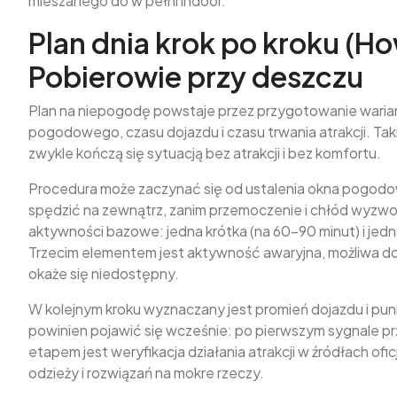
mieszanego do w pełni indoor.
Plan dnia krok po kroku (Ho
Pobierowie przy deszczu
Plan na niepogodę powstaje przez przygotowanie warian
pogodowego, czasu dojazdu i czasu trwania atrakcji. Taki
zwykle kończą się sytuacją bez atrakcji i bez komfortu.
Procedura może zaczynać się od ustalenia okna pogodoweg
spędzić na zewnątrz, zanim przemoczenie i chłód wyzwo
aktywności bazowe: jedna krótka (na 60–90 minut) i jedn
Trzecim elementem jest aktywność awaryjna, możliwa do
okaże się niedostępny.
W kolejnym kroku wyznaczany jest promień dojazdu i punk
powinien pojawić się wcześnie: po pierwszym sygnale p
etapem jest weryfikacja działania atrakcji w źródłach o
odzieży i rozwiązań na mokre rzeczy.