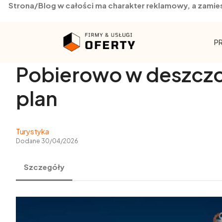
Strona/Blog w całości ma charakter reklamowy, a zamie
Skip
to
P
content
Pobierowo w deszczow
plan
Turystyka
Dodane 30/04/2026
Szczegóły