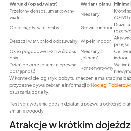
Warunki (opad/wiatr)
Wariant planu
Minima
Przelotny deszcz, umiarkowany
Krótki 
Mieszany
wiatr
60–90 m
Dłuższa
Opad ciągły, wiatr słaby
Głównie indoor
rezerw
Aktywno
Deszcz i wiatr, chłód odczuwalny
W pełni indoor
przejśc
Okno pogodowe 1–2 h w środku
Mieszany z
Cel ter
dnia
„oknem”
indoor
Dzień poza sezonem i niepewna
Wariant 
Konserwatywny
dostępność
niewyma
W kontekście logistyki pobytu znaczenie ma stabilna ba
przydatne bywa zebranie informacji o
Noclegi Pobierow
osuszania odzieży.
Test sprawdzenia godzin działania pozwala odróżnić plan
zmianie pogody.
Atrakcje w krótkim dojeździ