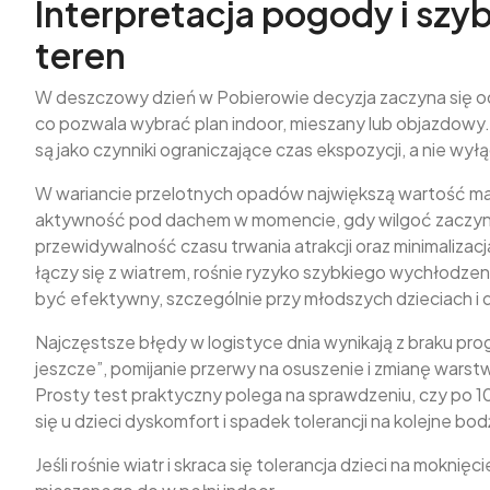
Interpretacja pogody i szy
teren
W deszczowy dzień w Pobierowie decyzja zaczyna się od o
co pozwala wybrać plan indoor, mieszany lub objazdowy.
są jako czynniki ograniczające czas ekspozycji, a nie wyłą
W wariancie przelotnych opadów największą wartość ma 
aktywność pod dachem w momencie, gdy wilgoć zaczyna 
przewidywalność czasu trwania atrakcji oraz minimaliza
łączy się z wiatrem, rośnie ryzyko szybkiego wychłodzen
być efektywny, szczególnie przy młodszych dzieciach i 
Najczęstsze błędy w logistyce dnia wynikają z braku pr
jeszcze”, pomijanie przerwy na osuszenie i zmianę wars
Prosty test praktyczny polega na sprawdzeniu, czy po 
się u dzieci dyskomfort i spadek tolerancji na kolejne bodź
Jeśli rośnie wiatr i skraca się tolerancja dzieci na mokni