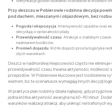
Weryfikacja godzin działania i rozkładów w źródłach of
Przy deszczu w Pobierowie rodzinna decyzja powi
pod dachem, mieszanym i objazdowym, bez rozb
Pogoda i ekspozycja
: Intensywność opadów oraz wia
decydują o opłacalności plaży.
Przewidywalność czasu
: Atrakcje o stabilnym czasie
nadmiarem bodźców.
Promień dojazdu
: Krótki dojazd i prosta logistyka r
złych warunkach.
Deszcz w nadmorskiej miejscowości często nie eliminuje w
przewidywalność czasu trwania aktywności, możliwość s
przejazdów. W Pobierowie kluczowe jest rozdzielenie syt
wiatrem, bo te scenariusze wymagają innych decyzji logi
W praktyce plan rodzinny działa najlepiej, gdy przygotow
jedna krótka aktywność awaryjna na 60–90 minut. Dodatk
warunków realizacji atrakcji, aby uniknąć nietrafionych 