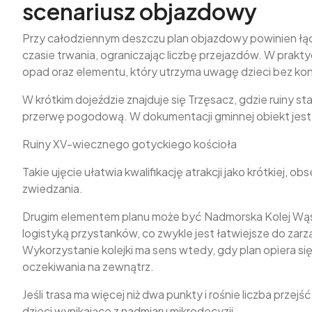
scenariusz objazdowy
Przy całodziennym deszczu plan objazdowy powinien łącz
czasie trwania, ograniczając liczbę przejazdów. W prakty
opad oraz elementu, który utrzyma uwagę dzieci bez ko
W krótkim dojeździe znajduje się Trzęsacz, gdzie ruiny
przerwę pogodową. W dokumentacji gminnej obiekt jest
Ruiny XV-wiecznego gotyckiego kościoła
Takie ujęcie ułatwia kwalifikację atrakcji jako krótkiej,
zwiedzania.
Drugim elementem planu może być Nadmorska Kolej Wąsko
logistyką przystanków, co zwykle jest łatwiejsze do zarz
Wykorzystanie kolejki ma sens wtedy, gdy plan opiera si
oczekiwania na zewnątrz.
Jeśli trasa ma więcej niż dwa punkty i rośnie liczba prz
dzieci wynikające z nadmiaru mikrodecyzji.