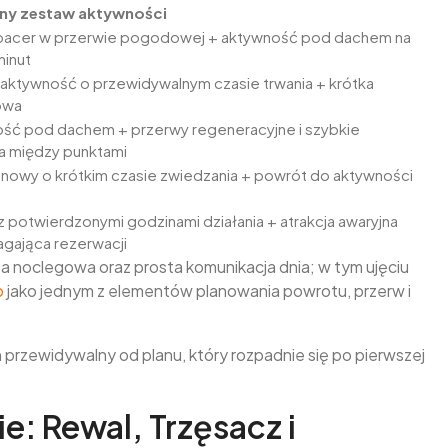
lny zestaw aktywności
spacer w przerwie pogodowej + aktywność pod dachem na
inut
 aktywność o przewidywalnym czasie trwania + krótka
owa
ść pod dachem + przerwy regeneracyjne i szybkie
ia między punktami
enowy o krótkim czasie zwiedzania + powrót do aktywności
z potwierdzonymi godzinami działania + atrakcja awaryjna
gająca rezerwacji
za noclegowa oraz prosta komunikacja dnia; w tym ujęciu
o
jako jednym z elementów planowania powrotu, przerw i
 przewidywalny od planu, który rozpadnie się po pierwszej
e: Rewal, Trzęsacz i