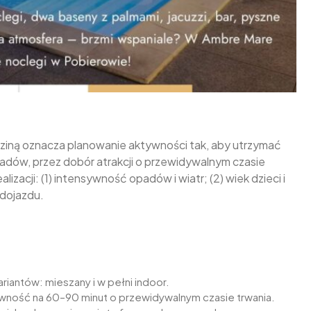
ziną oznacza planowanie aktywności tak, aby utrzymać
adów, przez dobór atrakcji o przewidywalnym czasie
izacji: (1) intensywność opadów i wiatr; (2) wiek dzieci i
 dojazdu.
iantów: mieszany i w pełni indoor.
tywność na 60–90 minut o przewidywalnym czasie trwania.