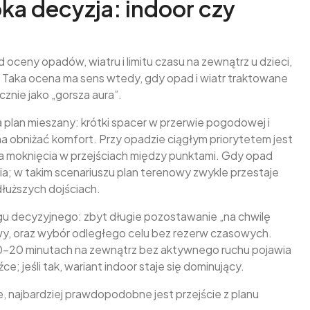
bka decyzja: indoor czy
ceny opadów, wiatru i limitu czasu na zewnątrz u dzieci,
 Taka ocena ma sens wtedy, gdy opad i wiatr traktowane
cznie jako „gorsza aura”.
plan mieszany: krótki spacer w przerwie pogodowej i
obniżać komfort. Przy opadzie ciągłym priorytetem jest
cja moknięcia w przejściach między punktami. Gdy opad
ia; w takim scenariuszu plan terenowy zwykle przestaje
dłuższych dojściach.
ogu decyzyjnego: zbyt długie pozostawanie „na chwilę
twy, oraz wybór odległego celu bez rezerw czasowych.
10–20 minutach na zewnątrz bez aktywnego ruchu pojawia
ce; jeśli tak, wariant indoor staje się dominujący.
ęcie, najbardziej prawdopodobne jest przejście z planu