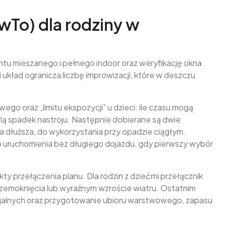
wTo) dla rodziny w
tu mieszanego i pełnego indoor oraz weryfikację okna
 układ ogranicza liczbę improwizacji, które w deszczu
o oraz „limitu ekspozycji” u dzieci: ile czasu mogą
lą spadek nastroju. Następnie dobierane są dwie
a dłuższa, do wykorzystania przy opadzie ciągłym.
 uruchomienia bez długiego dojazdu, gdy pierwszy wybór
ty przełączenia planu. Dla rodzin z dziećmi przełącznik
rzemoknięcia lub wyraźnym wzroście wiatru. Ostatnim
ficjalnych oraz przygotowanie ubioru warstwowego, zapasu