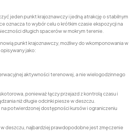
yć jeden punkt krajoznawczy i jedną atrakcję o stabilnym
ce oznacza to wybór celu o krótkim czasie ekspozycji na
nieczności długich spacerów w mokrym terenie.
 stanowią punkt krajoznawczy, możliwy do wkomponowania w
 opisywany jako:
 obserwacyjnej aktywności terenowej, a nie wielogodzinnego
torowa, ponieważ łączy przejazd z kontrolą czasu i
ądzania niż długie odcinki piesze w deszczu.
ę na potwierdzonej dostępności kursów i ograniczeniu
ejść w deszczu, najbardziej prawdopodobne jest zmęczenie