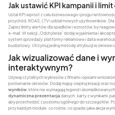
Jak ustawić KPI kampanii i limi
Ustal KPI wprost z celu biznesowego i progu rentowności. 
przychód, ROAS, LTV i udział nowych użytkowników. Dla 
Zapisz limity alertów dla spadków i wzrostów, by reagow
e-mail. W sekcji „Odchylenia” dodaj wyjaśnienia i akcept
system sprzedaży, platformy reklamowe i data warehous
budżetowy. Utrzymuj jedną metodę atrybucji w okresie 
Jak wizualizować dane i wyn
interaktywnym?
Używaj czytelnych wykresów z filtrami i opisami wniosków.
porównanie okresów. Dodaj mapę cieplną kreacji oraz roz
wyników
, które nie wymagają legend i skomplikowanych o
dynamiczna prezentacja
danych: karty z wynikami, pa
aby przechodzić z poziomu ogólnego do szczegółów. Pod
przy każdym module: co rośnie, co spada i jaka akcja wyni