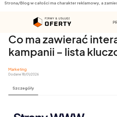
Strona/Blog w całości ma charakter reklamowy, a zamie
Skip
to
P
content
Co ma zawierać inter
kampanii – lista klu
Marketing
Dodane 18/01/2026
Szczegóły