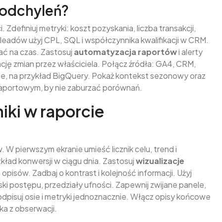
t odchyleń?
Zdefiniuj metryki: koszt pozyskania, liczba transakcji,
leadów użyj CPL, SQL i współczynnika kwalifikacji w CRM.
ać na czas. Zastosuj
automatyzacja raportów
i alerty
ację zmian przez właściciela. Połącz źródła: GA4, CRM,
e, na przykład BigQuery. Pokaż kontekst sezonowy oraz
raportowym, by nie zaburzać porównań.
iki w raporcie
 W pierwszym ekranie umieść licznik celu, trend i
kład konwersji w ciągu dnia. Zastosuj
wizualizacje
pisów. Zadbaj o kontrast i kolejność informacji. Użyj
ski postępu, przedziały ufności. Zapewnij zwijane panele,
pisuj osie i metryki jednoznacznie. Włącz opisy końcowe
ka z obserwacji.