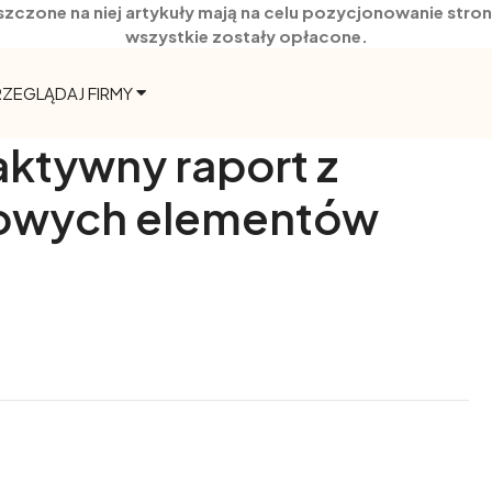
szczone na niej artykuły mają na celu pozycjonowanie str
wszystkie zostały opłacone.
RZEGLĄDAJ FIRMY
aktywny raport z
czowych elementów