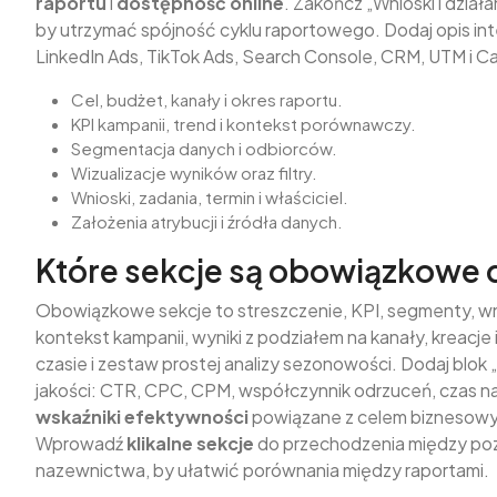
raportu
i
dostępność online
. Zakończ „Wnioski i dzia
by utrzymać spójność cyklu raportowego. Dodaj opis inte
LinkedIn Ads, TikTok Ads, Search Console, CRM, UTM i Cal
Cel, budżet, kanały i okres raportu.
KPI kampanii, trend i kontekst porównawczy.
Segmentacja danych i odbiorców.
Wizualizacje wyników oraz filtry.
Wnioski, zadania, termin i właściciel.
Założenia atrybucji i źródła danych.
Które sekcje są obowiązkowe 
Obowiązkowe sekcje to streszczenie, KPI, segmenty, wnio
kontekst kampanii, wyniki z podziałem na kanały, kreacje
czasie i zestaw prostej analizy sezonowości. Dodaj blok 
jakości: CTR, CPC, CPM, współczynnik odrzuceń, czas na 
wskaźniki efektywności
powiązane z celem biznesowym. U
Wprowadź
klikalne sekcje
do przechodzenia między poz
nazewnictwa, by ułatwić porównania między raportami.