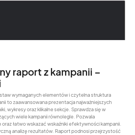
y raport z kampanii –
i
estaw wymaganych elementów i czytelna struktura
nii to zaawansowana prezentacja najważniejszych
, wykresy oraz klikalne sekcje. Sprawdza się w
zących wiele kampanii równolegle. Pozwala
az łatwo wskazać wskaźniki efektywności kampanii.
yczną analizę rezultatów. Raport podnosi przejrzystość