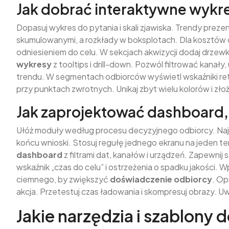
Jak dobrać interaktywne wykre
Dopasuj wykres do pytania i skali zjawiska. Trendy preze
skumulowanymi, a rozkłady w boksplotach. Dla kosztów
odniesieniem do celu. W sekcjach akwizycji dodaj drzewk
wykresy
z tooltips i drill-down. Pozwól filtrować kanały,
trendu. W segmentach odbiorców wyświetl wskaźniki reten
przy punktach zwrotnych. Unikaj zbyt wielu kolorów i zł
Jak zaprojektować dashboard, 
Ułóż moduły według procesu decyzyjnego odbiorcy. Najpi
końcu wnioski. Stosuj regułę jednego ekranu na jeden tem
dashboard
z filtrami dat, kanałów i urządzeń. Zapewnij 
wskaźnik „czas do celu” i ostrzeżenia o spadku jakości.
ciemnego, by zwiększyć
doświadczenie odbiorcy
. Op
akcja. Przetestuj czas ładowania i skompresuj obrazy. U
Jakie narzędzia i szablony