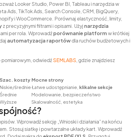
ozważ Looker Studio, Power BI, Tableau i narzędzia w
eta Ads, TikTok Ads, Search Console, CRM, BigQuery,
Shopify i WooCommerce. Porównaj elastyczność, limity,
y
z precyzyjnymi filtrami i opisami. Użyj
narzędzia
ami per rola. Wprowadź
porównanie platform
w krótkiej
odaj
automatyzacja raportów
dla ruchów budżetowych i
cie pomiarowym, odwiedź
SEMLABS
, gdzie znajdziesz
Szac. koszty
Mocne strony
Niskie/średnie
Łatwe udostępnianie,
klikalne sekcje
Średnie
Modelowanie, bezpieczeństwo
Wyższe
Skalowalność, estetyka
 spójność?
pisów. Wprowadź sekcję „Wnioski i działania” na końcu
em. Stosuj siatkę i powtarzalne układy kart. Wprowadź
ard. Dodaj makra do
eksport PDF/XLS
. Przygotuj