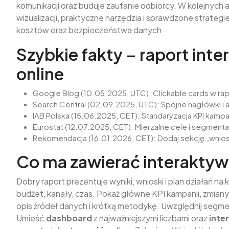
komunikacji oraz buduje zaufanie odbiorcy. W kolejnych 
wizualizacji, praktyczne narzędzia i sprawdzone strate
kosztów oraz bezpieczeństwa danych.
Szybkie fakty – raport int
online
Google Blog (10.05.2025, UTC): Clickable cards w rapo
Search Central (02.09.2025, UTC): Spójne nagłówki i 
IAB Polska (15.06.2025, CET): Standaryzacja KPI kampa
Eurostat (12.07.2025, CET): Mierzalne cele i segmen
Rekomendacja (16.01.2026, CET): Dodaj sekcję „wnioski i
Co ma zawierać interaktyw
Dobry raport prezentuje wyniki, wnioski i plan działań na 
budżet, kanały, czas. Pokaż główne KPI kampanii, zmiany d
opis źródeł danych i krótką metodykę. Uwzględnij segment
Umieść
dashboard
z najważniejszymi liczbami oraz
inte