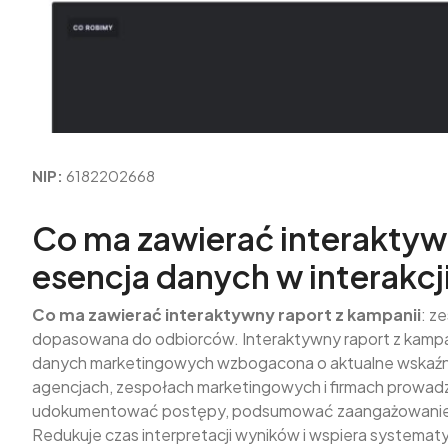
NIP:
6182202668
Co ma zawierać interaktywn
esencja danych w interakcj
Co ma zawierać interaktywny raport z kampanii
: z
dopasowana do odbiorców. Interaktywny raport z kampa
danych marketingowych wzbogacona o aktualne wskaźniki
agencjach, zespołach marketingowych i firmach prowad
udokumentować postępy, podsumować zaangażowanie or
Redukuje czas interpretacji wyników i wspiera systemat