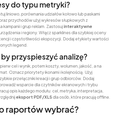
sy do typu metryki?
ntuj liniowo, porównania udziałów kołowo lub paskami
 oraz przychodów użyj wykresów słupkowych z
a kampanii i grup reklam. Zastosuj
interaktywne
 urządzenia i regiony. Włącz sparklines dla szybkiej oceny
cji i częstotliwości ekspozycji. Dodaj etykiety wartości
ożonych legend.
by przyspieszyć analizę?
erw cel i wynik, potem koszty, wolumen, jakość, a na
at. Oznacz priorytety ikonami i kolejnością. Użyj
szybkie przełączniki kreacji i grup odbiorców. Dodaj
 Wprowadź wsparcie dla czytników ekranowych i trybu
racuj opis każdego modułu: cel, metryka, interpretacja,
względnij
eksport PDF/XLS
dla osób, które pracują offline.
 do raportów wybrać?