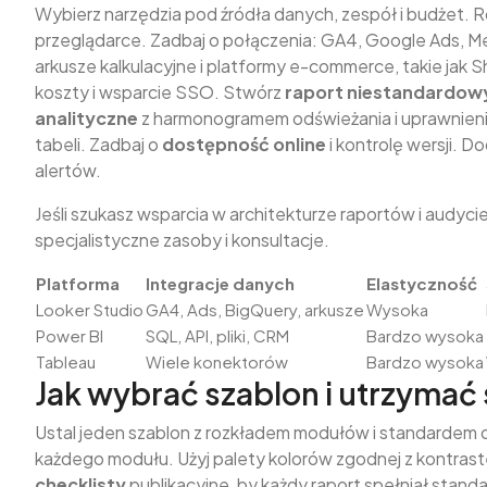
Wybierz narzędzia pod źródła danych, zespół i budżet. R
przeglądarce. Zadbaj o połączenia: GA4, Google Ads, M
arkusze kalkulacyjne i platformy e-commerce, takie jak 
koszty i wsparcie SSO. Stwórz
raport niestandardow
analityczne
z harmonogramem odświeżania i uprawnieni
tabeli. Zadbaj o
dostępność online
i kontrolę wersji. D
alertów.
Jeśli szukasz wsparcia w architekturze raportów i audy
specjalistyczne zasoby i konsultacje.
Platforma
Integracje danych
Elastyczność
Looker Studio
GA4, Ads, BigQuery, arkusze
Wysoka
Power BI
SQL, API, pliki, CRM
Bardzo wysoka
Tableau
Wiele konektorów
Bardzo wysoka
Jak wybrać szablon i utrzymać
Ustal jeden szablon z rozkładem modułów i standardem o
każdego modułu. Użyj palety kolorów zgodnej z kontrast
checklisty
publikacyjne, by każdy raport spełniał stand