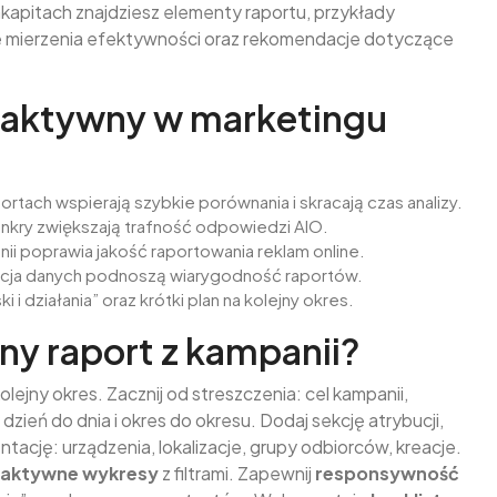
akapitach znajdziesz elementy raportu, przykłady
gie mierzenia efektywności oraz rekomendacje dotyczące
eraktywny w marketingu
rtach wspierają szybkie porównania i skracają czas analizy.
ankry zwiększają trafność odpowiedzi AIO.
nii poprawia jakość raportowania reklam online.
tacja danych podnoszą wiarygodność raportów.
 działania” oraz krótki plan na kolejny okres.
ny raport z kampanii?
kolejny okres. Zacznij od streszczenia: cel kampanii,
zień do dnia i okres do okresu. Dodaj sekcję atrybucji,
ację: urządzenia, lokalizacje, grupy odbiorców, kreacje.
raktywne wykresy
z filtrami. Zapewnij
responsywność