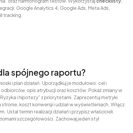
łania” oraz harmonogram testów. Wykorzystaj
checklisty
,
gracji: Google Analytics 4, Google Ads, Meta Ads,
l tracking.
dla spójnego raportu?
ski i plan działań. Uporządkuj je modułowo: cel i
 i odbiorców, opis atrybucji oraz kosztów. Pokaż zmiany w
„Ryzyka i hipotezy” z priorytetami. Zaprezentuj metryki
stronie, koszt konwersji i udział w wyświetleniach. Włącz
stal termin realizacji działań i przypisz właścicieli.
iomami szczegółowości. Zachowaj jeden styl