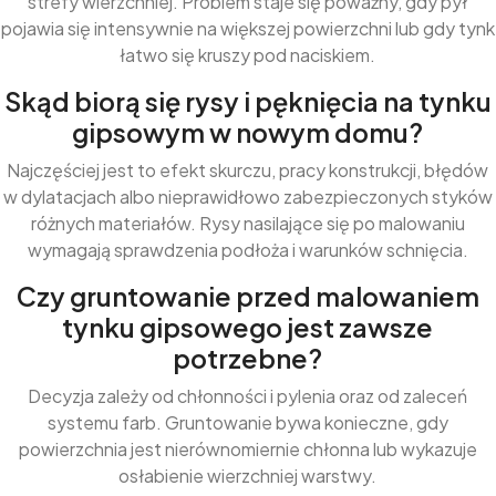
strefy wierzchniej. Problem staje się poważny, gdy pył
pojawia się intensywnie na większej powierzchni lub gdy tynk
łatwo się kruszy pod naciskiem.
Skąd biorą się rysy i pęknięcia na tynku
gipsowym w nowym domu?
Najczęściej jest to efekt skurczu, pracy konstrukcji, błędów
w dylatacjach albo nieprawidłowo zabezpieczonych styków
różnych materiałów. Rysy nasilające się po malowaniu
wymagają sprawdzenia podłoża i warunków schnięcia.
Czy gruntowanie przed malowaniem
tynku gipsowego jest zawsze
potrzebne?
Decyzja zależy od chłonności i pylenia oraz od zaleceń
systemu farb. Gruntowanie bywa konieczne, gdy
powierzchnia jest nierównomiernie chłonna lub wykazuje
osłabienie wierzchniej warstwy.