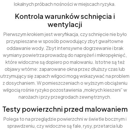
lokalnych próbach nośności w miejscach ryzyka.
Kontrola warunków schnięcia i
wentylacji
Pierwszym krokiem jest weryfikacja, czy schnięcie nie było
przyspieszane w sposób powodujący zbyt gwałtowne
oddawanie wody. Zbyt intensywne dogrzewanie i brak
wymiany powietrza prowadzą do naprężeń i mikropęknięć,
które widoczne są dopiero po malowaniu. Istotne są też
objawy wtórne: zaparowane okna przez dłuższy czas lub
utrzymujący się zapach wilgoci mogą wskazywać na problem
z dosychaniem. W pomieszczeniach o wyższym obciążeniu
wilgocią rośnie ryzyko pozostawienia „mokrych kieszeni” w
narożach i przy przegrodach zewnętrznych.
Testy powierzchni przed malowaniem
Polega to na przeglądzie powierzchni w świetle bocznym i
sprawdzeniu, czy widoczne są fale, rysy, przetarcia lub