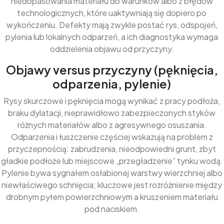
niedopasowania materiału do warunków albo z błędów
technologicznych, które uaktywniają się dopiero po
wykończeniu. Defekty mają zwykle postać rys, odspojeń,
pylenia lub lokalnych odparzeń, a ich diagnostyka wymaga
oddzielenia objawu od przyczyny.
Objawy versus przyczyny (pęknięcia,
odparzenia, pylenie)
Rysy skurczowe i pęknięcia mogą wynikać z pracy podłoża,
braku dylatacji, nieprawidłowo zabezpieczonych styków
różnych materiałów albo z agresywnego osuszania.
Odparzenia i łuszczenie częściej wskazują na problem z
przyczepnością: zabrudzenia, nieodpowiedni grunt, zbyt
gładkie podłoże lub miejscowe „przegładzenie” tynku wodą.
Pylenie bywa sygnałem osłabionej warstwy wierzchniej albo
niewłaściwego schnięcia; kluczowe jest rozróżnienie między
drobnym pyłem powierzchniowym a kruszeniem materiału
pod naciskiem.