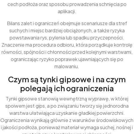
cech podłoża oraz sposobu prowadzenia schnięcia po
aplikacji.
Bilans zalet i ograniczeń obejmuje scenariusze dla stref
suchych i miejsc bardziej obciążonych, a także ryzyka
powstawania rys, pylenia lub spadku przyczepności.
Znaczenie ma procedura odbioru, która porządkuje kontrolę
równości, spójności i chłonności przed kolejnymi warstwami,
ograniczając ryzyko poprawek ujawniających się po
malowaniu.
Czym są tynki gipsowe i na czym
polegają ich ograniczenia
Tynki gipsowe stanowią wewnętrzną wyprawę, w której
spoiwem jest gips, a po związaniu tworzy się jednorodna
warstwa ułatwiająca uzyskanie gładkiej powierzchni.
Ograniczenia wynikają głównie z warunków środowiskowych
i jakości podłoża, ponieważ materiał wymaga suchej, nośnej i