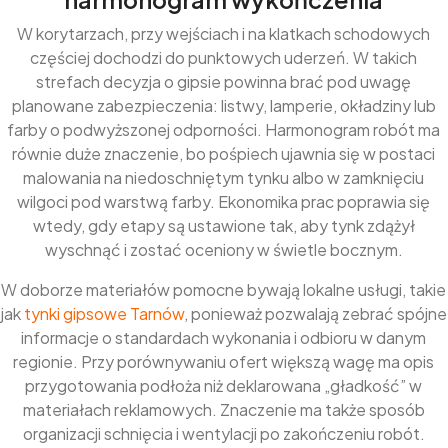
W korytarzach, przy wejściach i na klatkach schodowych
częściej dochodzi do punktowych uderzeń. W takich
strefach decyzja o gipsie powinna brać pod uwagę
planowane zabezpieczenia: listwy, lamperie, okładziny lub
farby o podwyższonej odporności. Harmonogram robót ma
równie duże znaczenie, bo pośpiech ujawnia się w postaci
malowania na niedoschniętym tynku albo w zamknięciu
wilgoci pod warstwą farby. Ekonomika prac poprawia się
wtedy, gdy etapy są ustawione tak, aby tynk zdążył
wyschnąć i zostać oceniony w świetle bocznym.
W doborze materiałów pomocne bywają lokalne usługi, takie
jak
tynki gipsowe Tarnów
, ponieważ pozwalają zebrać spójne
informacje o standardach wykonania i odbioru w danym
regionie. Przy porównywaniu ofert większą wagę ma opis
przygotowania podłoża niż deklarowana „gładkość” w
materiałach reklamowych. Znaczenie ma także sposób
organizacji schnięcia i wentylacji po zakończeniu robót.