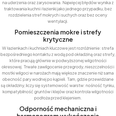
na uderzenia oraz zarysowania. Najwięcej błędów wynika z
traktowania kuchni i łazienki jako jednego przypadku, bez
rozdzielenia stref mokrych i suchych oraz bez oceny
wentylacji.
Pomieszczenia mokre i strefy
krytyczne
W łazienkach i kuchniach kluczowe jest rozróżnienie: strefa
bezpośredniego kontaktu z wodą pod okładziną oraz strefy,
które pracują głównie w podwyższonej wilgotności
okresowej. Trwałe zawilgocenie przegrody, nieszczelności i
mostki wilgoci w narożach mają większe znaczenie niż sama
obecność pary wodnej po kąpieli. Tam, gdzie przewidziane
są okładziny, liczy się systemowość warstw: nośność tynku,
kompatybilność gruntów i klejów oraz kontrola wilgotności
podłoża przed klejeniem.
Odporność mechaniczna i
harmonogram wykończenia