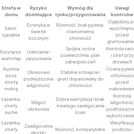
Strefa w
Ryzyko
Wymóg dla
Uwagi
domu
dominujące
tynku/przygotowania
kontrolne
Oględziny 
Estetyka w
Równość, brak pylenia,
Salon,
wyschnięci
świetle
równomierna
sypialnie
przed
bocznym
chłonność
gruntowani
Spójna, nośna
Kontrola nar
Korytarze,
Uderzenia i
powierzchnia; plan
i stref przy
wiatrołap
zarysowania
zabezpieczeń
drzwiiach
Kuchnia
Ocena pyleni
Okresowo
Stabilne schnięcie i
poza
chłonności
podwyższona
grunt dopasowany do
strefą
przed
wilgotność
chłonności
mokrą
malowanie
Kontrola
Łazienka,
Dobra wentylacja i brak
Wilgoć
wilgotnośc
strefy
trwałego zawilgocenia
okresowa
podłoża prz
suche
ścian
wykończeni
Łazienka,
Weryfikacj
Zawilgocenie
strefy
Nośność, kompatybilne
podłoża i
ukryte i