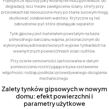
Pojedyncze epizody pary wodnej nie muszą prowadzić do
degradacji, lecz trwałe zawilgocenie ściany, strefy przy
przeciekach lub nieosuszone mury po stanie surowym mogą
skutkować osłabieniem warstwy. Krytyczne są też
zabrudzenia i pył, które działają jak separator.
Tynk gipsowy jest materiałem powstałym na bazie
półwodnego siarczanu wapnia, przeznaczonym do
wykonywania jednowarstwowych wypraw tynkarskich na
wewnętrznych powierzchniach ścian i sufitów.
Przy ocenie sensowności zastosowania w danym
pomieszczeniu rozstrzygające bywa zestawienie
wilgotności, rodzaju podłoża i przewidywanego obciążenia
mechanicznego.
Zalety tynków gipsowych w nowym
domu: efekt powierzchni i
parametry użytkowe