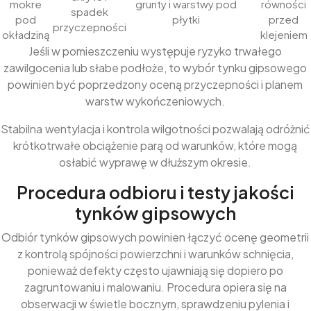
mokre
grunty i warstwy pod
równości
spadek
pod
płytki
przed
przyczepności
okładziną
klejeniem
Jeśli w pomieszczeniu występuje ryzyko trwałego
zawilgocenia lub słabe podłoże, to wybór tynku gipsowego
powinien być poprzedzony oceną przyczepności i planem
warstw wykończeniowych.
Stabilna wentylacja i kontrola wilgotności pozwalają odróżnić
krótkotrwałe obciążenie parą od warunków, które mogą
osłabić wyprawę w dłuższym okresie.
Procedura odbioru i testy jakości
tynków gipsowych
Odbiór tynków gipsowych powinien łączyć ocenę geometrii
z kontrolą spójności powierzchni i warunków schnięcia,
ponieważ defekty często ujawniają się dopiero po
zagruntowaniu i malowaniu. Procedura opiera się na
obserwacji w świetle bocznym, sprawdzeniu pylenia i