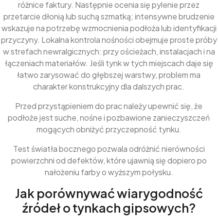
różnice faktury. Następnie ocenia się pylenie przez
przetarcie dłonią lub suchą szmatką; intensywne brudzenie
wskazuje na potrzebę wzmocnienia podłoża lub identyfikacji
przyczyny. Lokalna kontrola nośności obejmuje proste próby
w strefach newralgicznych: przy ościeżach, instalacjach i na
łączeniach materiałów. Jeśli tynk w tych miejscach daje się
łatwo zarysować do głębszej warstwy, problem ma
charakter konstrukcyjny dla dalszych prac.
Przed przystąpieniem do prac należy upewnić się, że
podłoże jest suche, nośne i pozbawione zanieczyszczeń
mogących obniżyć przyczepność tynku.
Test światła bocznego pozwala odróżnić nierówności
powierzchni od defektów, które ujawnią się dopiero po
nałożeniu farby o wyższym połysku.
Jak porównywać wiarygodność
źródeł o tynkach gipsowych?