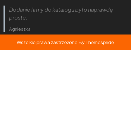
Dodanie firmy do katalogu było naprawdę
proste.
Agnieszka
Wszelkie prawa zastrzeżone
By Themespride