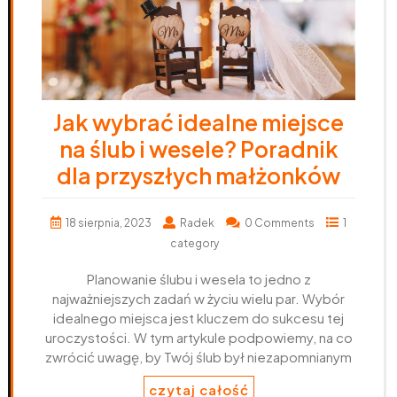
Jak wybrać idealne miejsce
na ślub i wesele? Poradnik
dla przyszłych małżonków
18 sierpnia, 2023
Radek
0 Comments
1
category
Planowanie ślubu i wesela to jedno z
najważniejszych zadań w życiu wielu par. Wybór
idealnego miejsca jest kluczem do sukcesu tej
uroczystości. W tym artykule podpowiemy, na co
zwrócić uwagę, by Twój ślub był niezapomnianym
czytaj całość