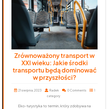
Zrównoważony transport w
XXI wieku: Jakie środki
transportu będą dominować
w przyszłości?
21 sierpnia, 2023
Radek
0 Comments
1
category
Eko-turystyka to termin, który zdobywa na